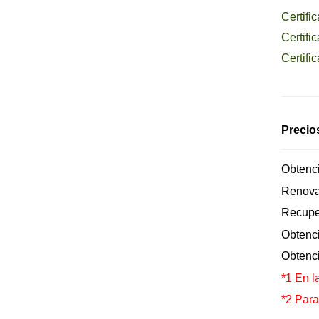
Certifi
Certifi
Certifi
Precio
Obtenci
Renovac
Recuper
Obtenci
Obtenc
*1 En l
*2 Para