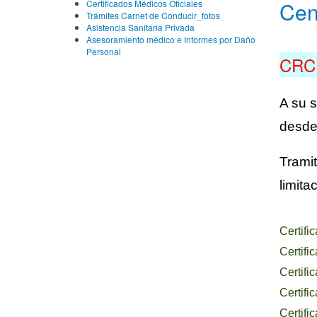
Cen
Certificados Médicos Oficiales
Trámites Carnet de Conducir_fotos
Asistencia Sanitaria Privada
Asesoramiento médico e Informes por Daño
Personal
CRC
A su s
desde
Trami
limita
Certifi
Certifi
Certifi
Certifi
Certifi