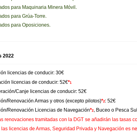
cados para Maquinaria Minera Móvil.
cados para Grúa-Torre.
cados para Oposiciones.
s 2022
ón licencias de conducir: 30€
ión licencias de conducir: 52€
*
1
ación/Canje licencias de conducir: 52€
ón/Renovación Armas y otros (excepto pilotos)
*
: 52€
2
ión/Renovación Licencias de Navegación
*
, Buceo o Pesca Su
2
as renovaciones tramitadas con la DGT se añadirán las tasas co
 las licencias de Armas, Seguridad Privada y Navegación es nec